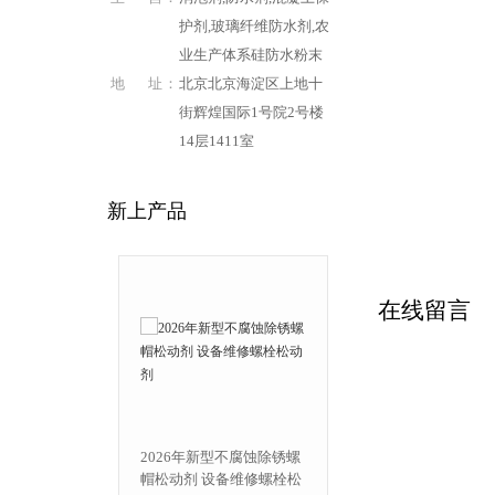
护剂,玻璃纤维防水剂,农
业生产体系硅防水粉末
地 址：
北京北京海淀区上地十
街辉煌国际1号院2号楼
14层1411室
新上产品
在线留言
年新型不腐蚀除锈螺
线路板返工脱漆剂 退除焊
剂 设备维修螺栓松
接绿油 覆铜板表面脱漆剂