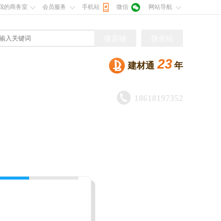
我的商务室
会员服务
手机站
微信
网站导航
搜店铺
搜全站
23
建材通
年

18618197352