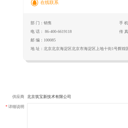

在线联系
部 门：销售
手 机
电 话： 86-400-6619118
传 真：
邮 编：100085
地 址：北京北京海淀区北京市海淀区上地十街1号辉煌国际
供应商
北京筑宝新技术有限公司
*
详细说明