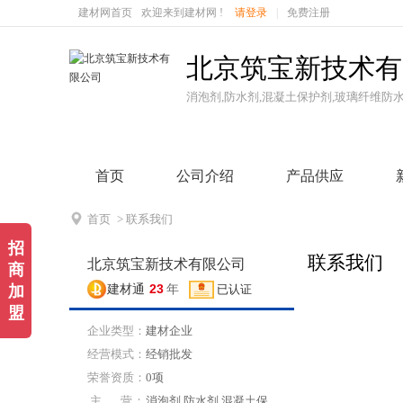
建材网首页
欢迎来到建材网 !
请登录
|
免费注册
北京筑宝新技术有
消泡剂,防水剂,混凝土保护剂,玻璃纤维防
首页
公司介绍
产品供应

首页
> 联系我们
招
联系我们
北京筑宝新技术有限公司
商
23
加
建材通
年
已认证
盟
企业类型：
建材企业
经营模式：
经销批发
荣誉资质：
0项
主 营：
消泡剂,防水剂,混凝土保