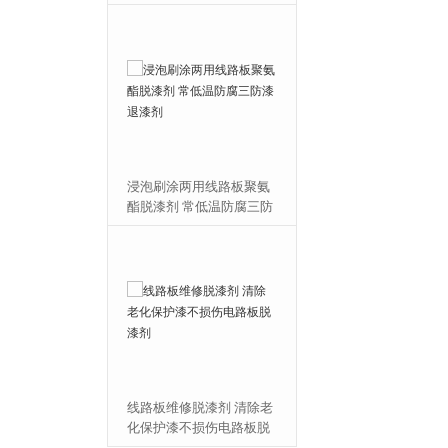
涂两用线路板聚氨
电路板脱漆清洗剂 溶解绝
剂 常低温防腐三防
缘保护线路板三防漆脱漆
剂
剂
维修脱漆剂 清除老
2026年PCB脱漆剂 常温环
漆不损伤电路板脱
保不腐蚀漆包线脱漆剂